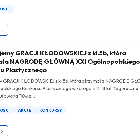
OŚCI
jemy GRACJI KŁODOWSKIEJ z kl.5b, która
ała NAGRODĘ GŁÓWNĄ XXI Ogólnopolskieg
u Plastycznego
my GRACJI KŁODOWSKIEJ z kl.5b, która otrzymała NAGRODĘ G
olskiego Konkursu Plastycznego w kategorii 11-13 lat. Tegoroczna 
ułowana "Kwia...
OŚCI
AKCJE
KONKURSY