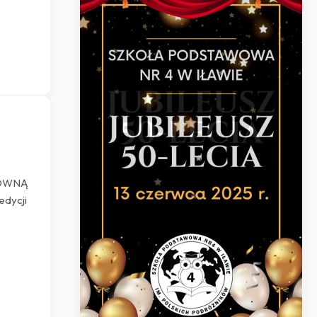
o
ŁÓWNĄ
edycji