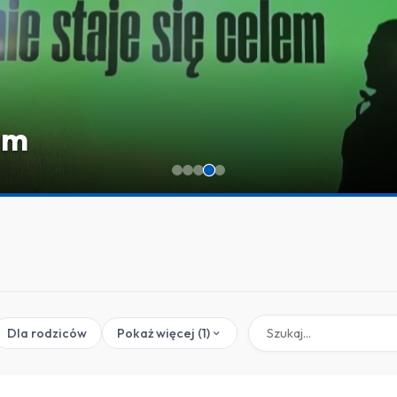
a” – bądź na bieżąco z życi
Dla rodziców
Pokaż więcej (1)