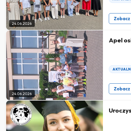
Zobacz
24.06.2026
Apel osi
AKTUALN
Zobacz
24.06.2026
Uroczy