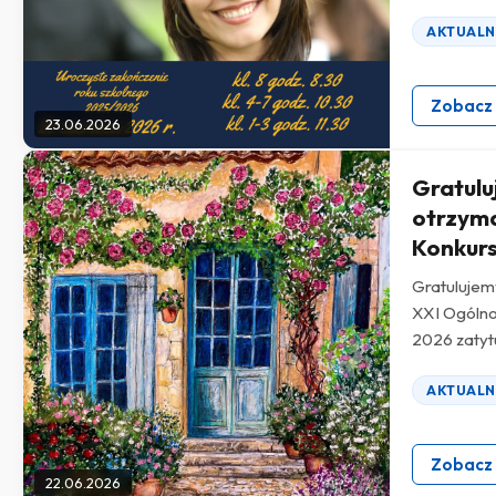
AKTUALN
Zobacz
23.06.2026
Gratulu
otrzym
Konkurs
Gratuluje
XXI Ogólnop
2026 zatyt
AKTUALN
Zobacz
22.06.2026