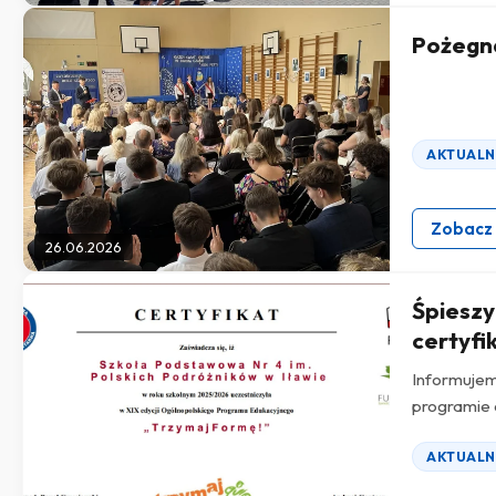
Pożegna
AKTUALN
Zobacz
26.06.2026
Śpieszy
certyfi
Informujem
programie 
AKTUALN